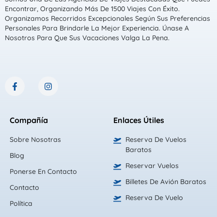
Encontrar, Organizando Más De 1500 Viajes Con Éxito.
Organizamos Recorridos Excepcionales Según Sus Preferencias
Personales Para Brindarle La Mejor Experiencia. Únase A
Nosotros Para Que Sus Vacaciones Valga La Pena.
F
I
a
n
c
s
e
t
b
a
Compañía
Enlaces Útiles
o
g
o
r
k
a
Sobre Nosotras
Reserva De Vuelos
-
m
Baratos
f
Blog
Reservar Vuelos
Ponerse En Contacto
Billetes De Avión Baratos
Contacto
Reserva De Vuelo
Política