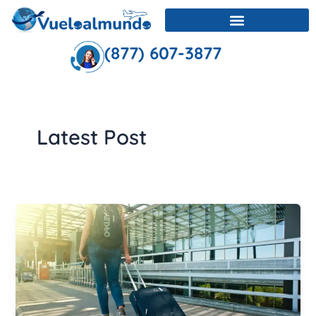
Ir
al
contenido
(877) 607-3877
Latest Post